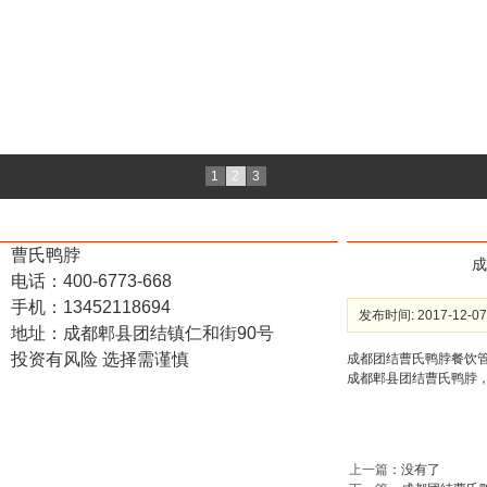
1
2
3
联系我们
新闻中心
曹氏鸭脖
电话：400-6773-668
手机：13452118694
发布时间: 2017-12-07
地址：成都郫县团结镇仁和街90号
投资有风险 选择需谨慎
成都团结曹氏鸭脖餐饮管
成都郫县团结曹氏鸭脖
上一篇
：没有了