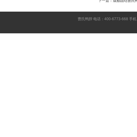
下一篇
：
成都团结曹氏
曹氏鸭脖 电话：400-6773-668