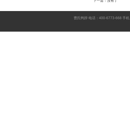
下一篇
：没有了
曹氏鸭脖 电话：400-6773-668