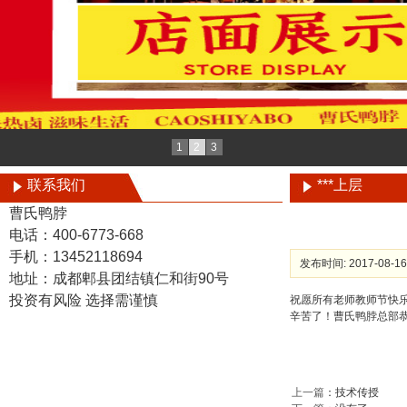
1
2
3
联系我们
***上层
曹氏鸭脖
电话：400-6773-668
手机：13452118694
发布时间: 2017-08-16
地址：成都郫县团结镇仁和街90号
投资有风险 选择需谨慎
祝愿所有老师教师节快
辛苦了！曹氏鸭脖总部
上一篇
：
技术传授